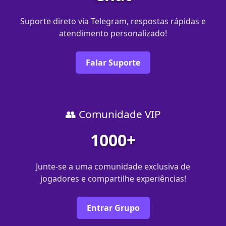
Suporte direto via Telegram, respostas rápidas e
atendimento personalizado!
Falar Suporte
👥 Comunidade VIP
1000+
Junte-se a uma comunidade exclusiva de
jogadores e compartilhe experiências!
Entrar Grupo