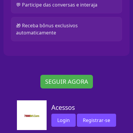
💬 Participe das conversas e interaja
🎁 Receba bônus exclusivos
automaticamente
SEGUIR AGORA
Acessos
Login
Registrar-se