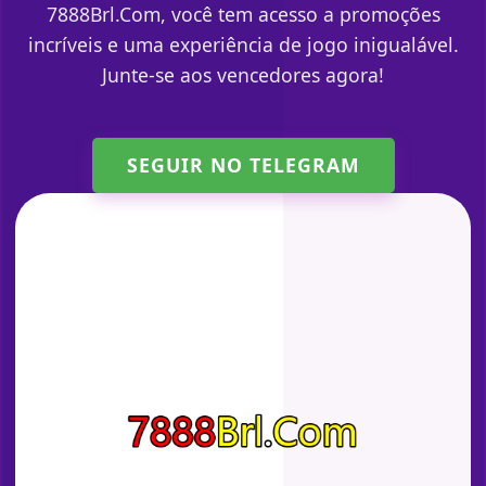
7888Brl.Com, você tem acesso a promoções
incríveis e uma experiência de jogo inigualável.
Junte-se aos vencedores agora!
SEGUIR NO TELEGRAM