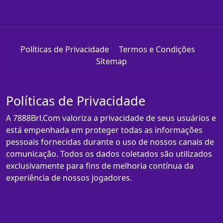
Políticas de Privacidade
Termos e Condições
Sitemap
Políticas de Privacidade
A 7888Brl.Com valoriza a privacidade de seus usuários e
está empenhada em proteger todas as informações
pessoais fornecidas durante o uso de nossos canais de
comunicação. Todos os dados coletados são utilizados
exclusivamente para fins de melhoria contínua da
experiência de nossos jogadores.