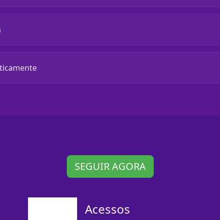
a
aticamente
SEGUIR AGORA
Acessos