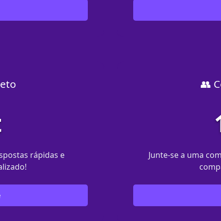
reto
👥 
t
espostas rápidas e
Junte-se a uma com
lizado!
compa
e