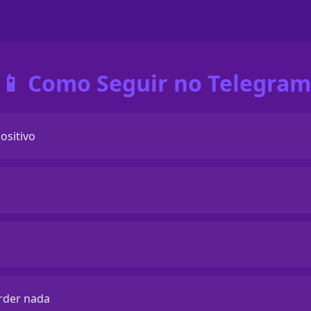
📱 Como Seguir no Telegram
ositivo
erder nada