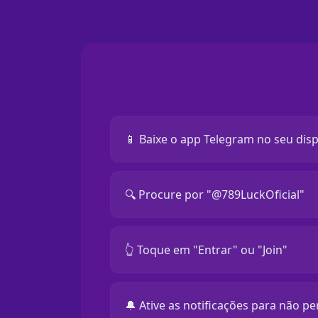
📱 Baixe o app Telegram no seu disp
🔍 Procure por "@789LuckOficial"
👆 Toque em "Entrar" ou "Join"
🔔 Ative as notificações para não p