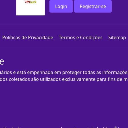
Login
Registrar-se
Políticas de Privacidade
Termos e Condições
Sitemap
de
suários e está empenhada em proteger todas as informaçõe
os coletados são utilizados exclusivamente para fins de m