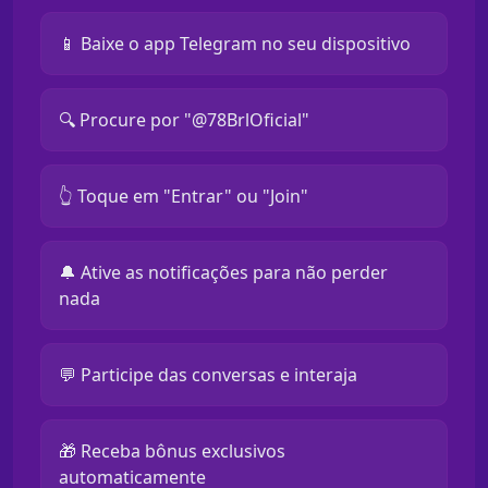
📱 Baixe o app Telegram no seu dispositivo
🔍 Procure por "@78BrlOficial"
👆 Toque em "Entrar" ou "Join"
🔔 Ative as notificações para não perder
nada
💬 Participe das conversas e interaja
🎁 Receba bônus exclusivos
automaticamente