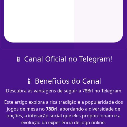
📱 Canal Oficial no Telegram!
📱 Benefícios do Canal
Descubra as vantagens de seguir a 78Brl no Telegram
Este artigo explora a rica tradição e a popularidade dos
jogos de mesa no
78Brl
, abordando a diversidade de
opções, a interação social que eles proporcionam e a
evolução da experiência de jogo online.