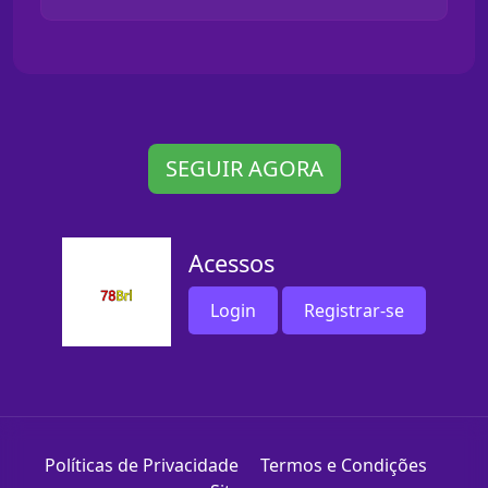
SEGUIR AGORA
Acessos
Login
Registrar-se
Políticas de Privacidade
Termos e Condições