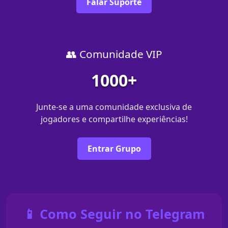
Falar Suporte
👥 Comunidade VIP
1000+
Junte-se a uma comunidade exclusiva de
jogadores e compartilhe experiências!
Entrar Grupo
📱 Como Seguir no Telegram