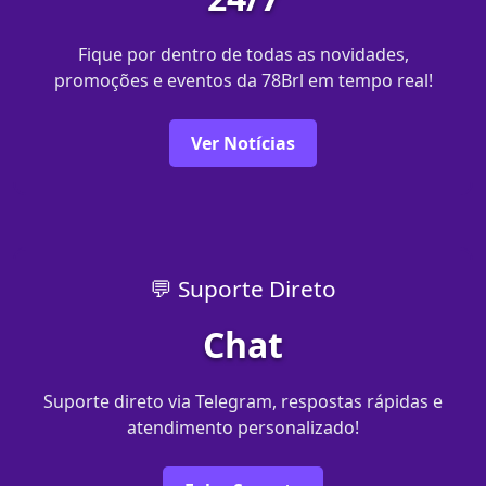
Fique por dentro de todas as novidades,
promoções e eventos da 78Brl em tempo real!
Ver Notícias
💬 Suporte Direto
Chat
Suporte direto via Telegram, respostas rápidas e
atendimento personalizado!