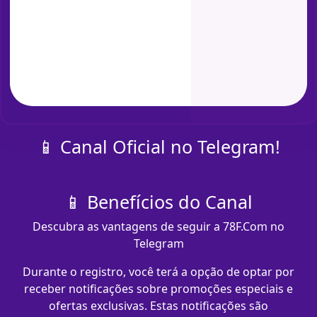
📱 Canal Oficial no Telegram!
📱 Benefícios do Canal
Descubra as vantagens de seguir a 78F.Com no
Telegram
Durante o registro, você terá a opção de optar por
receber notificações sobre promoções especiais e
ofertas exclusivas. Estas notificações são