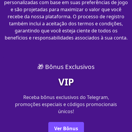
personalizadas com base em suas preferências de jogo
e são projetadas para maximizar o valor que você
recebe da nossa plataforma. O processo de registro
também inclui a aceitação dos termos e condições,
garantindo que você esteja ciente de todos os
benefícios e responsabilidades associados à sua conta.
🎁 Bônus Exclusivos
VIP
Receba bônus exclusivos do Telegram,
promoções especiais e códigos promocionais
únicos!
Ver Bônus