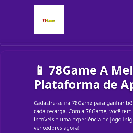
📱 78Game A Me
Plataforma de A
Cadastre-se na 78Game para ganhar bô
cada recarga. Com a 78Game, você tem
incríveis e uma experiência de jogo inig
vencedores agora!