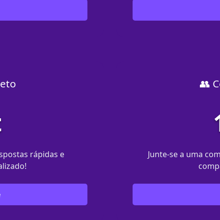
reto
👥 
t
espostas rápidas e
Junte-se a uma com
lizado!
compa
e