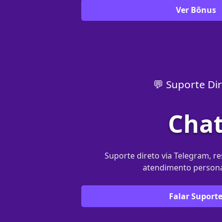
Ver Bônus
💬 Suporte Di
Cha
Suporte direto via Telegram, r
atendimento persona
Falar Suport