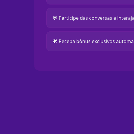
💬 Participe das conversas e interaj
🎁 Receba bônus exclusivos autom