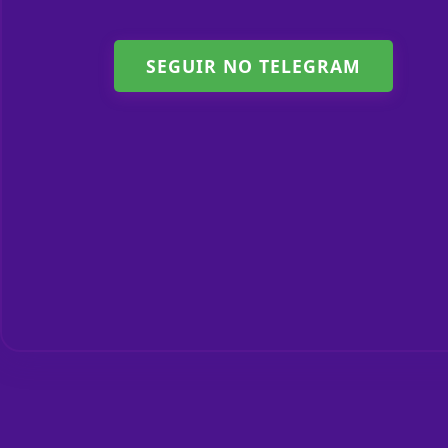
SEGUIR NO TELEGRAM