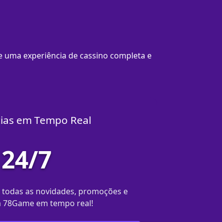
e uma experiência de cassino completa e
cias em Tempo Real
24/7
e todas as novidades, promoções e
a 78Game em tempo real!