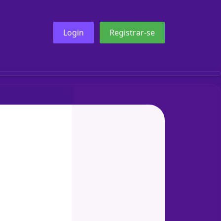
Login
Registrar-se