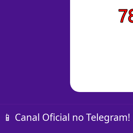
📱 Canal Oficial no Telegram!