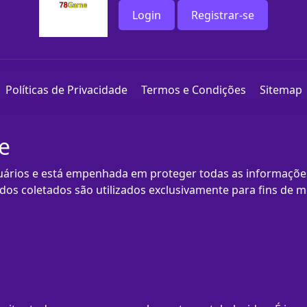
Login
Registrar-se
Políticas de Privacidade
Termos e Condições
Sitemap
de
suários e está empenhada em proteger todas as informaçõe
os coletados são utilizados exclusivamente para fins de m