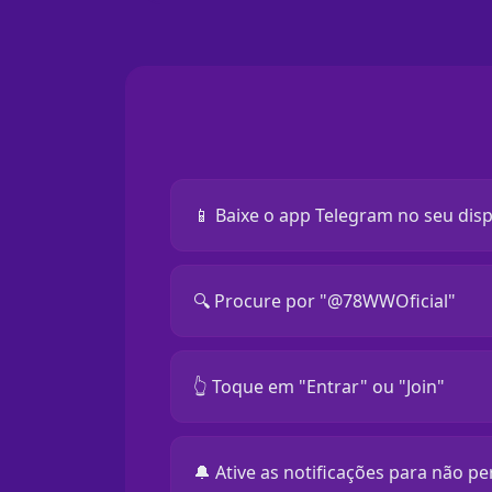
📱 Baixe o app Telegram no seu disp
🔍 Procure por "@78WWOficial"
👆 Toque em "Entrar" ou "Join"
🔔 Ative as notificações para não p