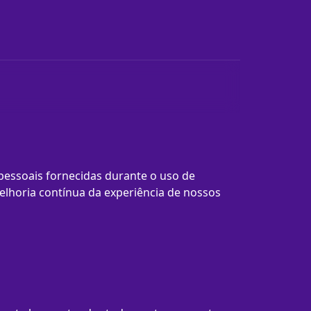
pessoais fornecidas durante o uso de
elhoria contínua da experiência de nossos