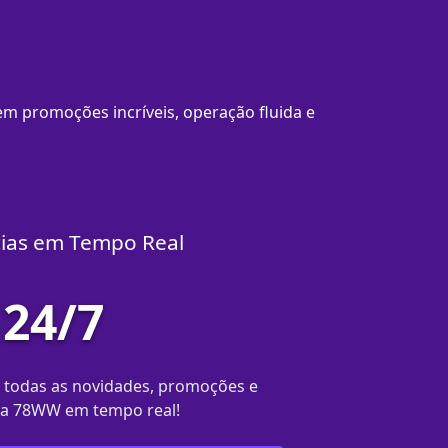
 promoções incríveis, operação fluida e
cias em Tempo Real
24/7
e todas as novidades, promoções e
da 78WW em tempo real!