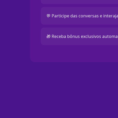
💬 Participe das conversas e interaj
🎁 Receba bônus exclusivos autom