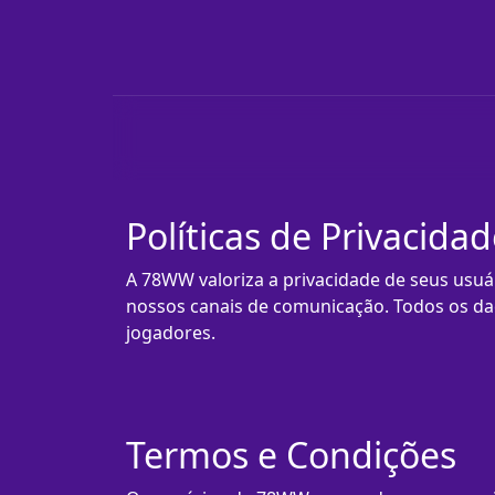
Políticas de Privacida
A 78WW valoriza a privacidade de seus usu
nossos canais de comunicação. Todos os dad
jogadores.
Termos e Condições