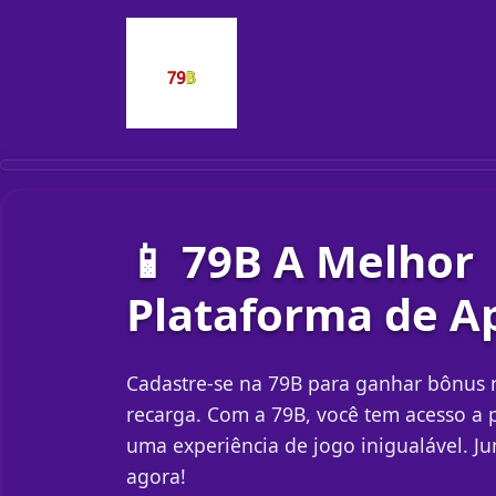
📱 79B A Melhor
Plataforma de A
Cadastre-se na 79B para ganhar bônus 
recarga. Com a 79B, você tem acesso a 
uma experiência de jogo inigualável. J
agora!