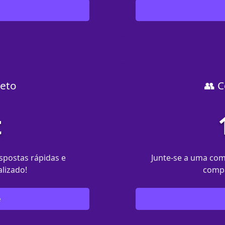
reto
👥 
t
espostas rápidas e
Junte-se a uma com
lizado!
compa
e