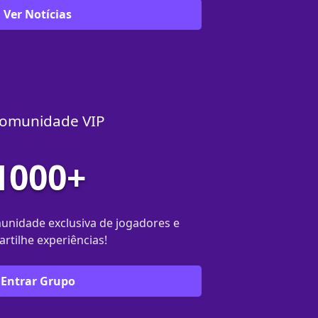
Ver Notícias
Comunidade VIP
1000+
unidade exclusiva de jogadores e
rtilhe experiências!
Entrar Grupo