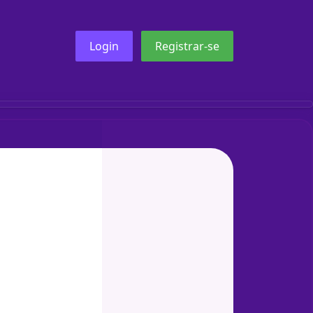
Login
Registrar-se