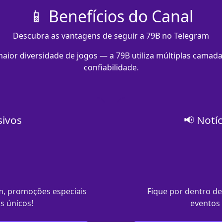
📱 Benefícios do Canal
Descubra as vantagens de seguir a 79B no Telegram
aior diversidade de jogos — a 79B utiliza múltiplas camada
confiabilidade.
sivos
📢 Notí
m, promoções especiais
Fique por dentro d
s únicos!
eventos