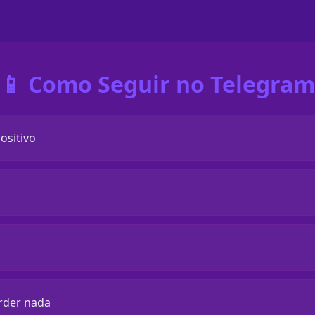
📱 Como Seguir no Telegram
ositivo
erder nada