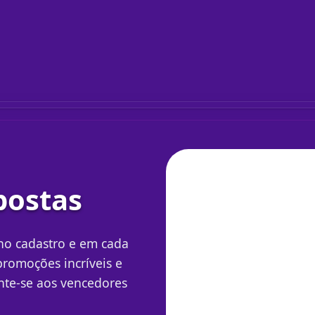
postas
no cadastro e em cada
promoções incríveis e
unte-se aos vencedores