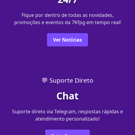
Fique por dentro de todas as novidades,
promoções e eventos da 7Kfpg em tempo real!
Ver Notícias
💬 Suporte Direto
Chat
Suporte direto via Telegram, respostas rápidas e
atendimento personalizado!