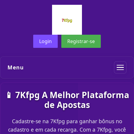
Login
Registrar-se
Menu
📱 7Kfpg A Melhor Plataforma
de Apostas
Cadastre-se na 7Kfpg para ganhar bônus no
cadastro e em cada recarga. Com a 7Kfpg, você