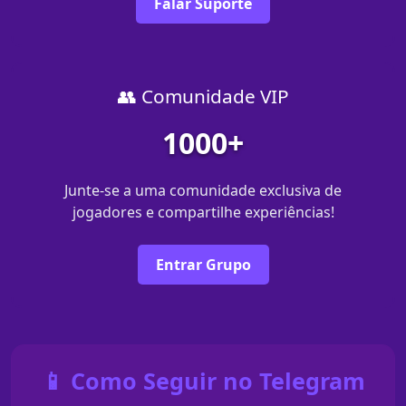
Falar Suporte
👥 Comunidade VIP
1000+
Junte-se a uma comunidade exclusiva de
jogadores e compartilhe experiências!
Entrar Grupo
📱 Como Seguir no Telegram