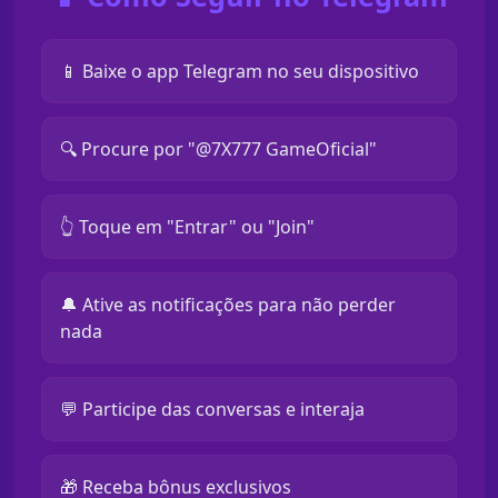
📱 Baixe o app Telegram no seu dispositivo
🔍 Procure por "@7X777 GameOficial"
👆 Toque em "Entrar" ou "Join"
🔔 Ative as notificações para não perder
nada
💬 Participe das conversas e interaja
🎁 Receba bônus exclusivos