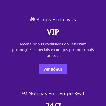
🎁 Bônus Exclusivos
VIP
Receba bônus exclusivos do Telegram,
promoções especiais e códigos promocionais
únicos!
Ver Bônus
📢 Notícias em Tempo Real
24/7