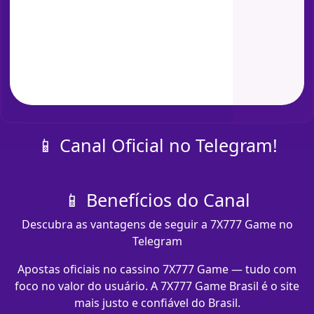
📱 Canal Oficial no Telegram!
📱 Benefícios do Canal
Descubra as vantagens de seguir a 7X777 Game no
Telegram
Apostas oficiais no cassino 7X777 Game — tudo com
foco no valor do usuário. A 7X777 Game Brasil é o site
mais justo e confiável do Brasil.