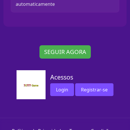
automaticamente
SEGUIR AGORA
Acessos
Login
Registrar-se