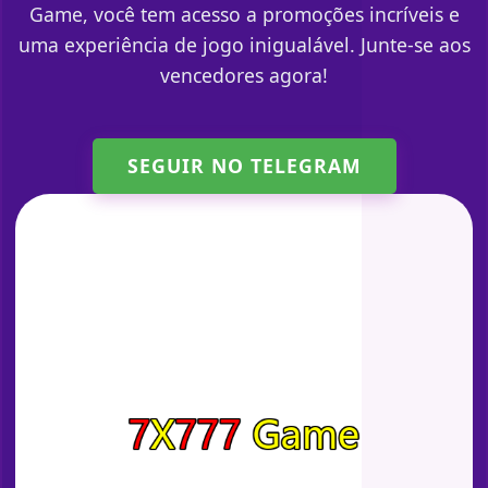
Game, você tem acesso a promoções incríveis e
uma experiência de jogo inigualável. Junte-se aos
vencedores agora!
SEGUIR NO TELEGRAM