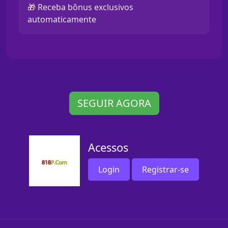
🎁 Receba bônus exclusivos
automaticamente
SEGUIR AGORA
Acessos
Login
Registrar-se