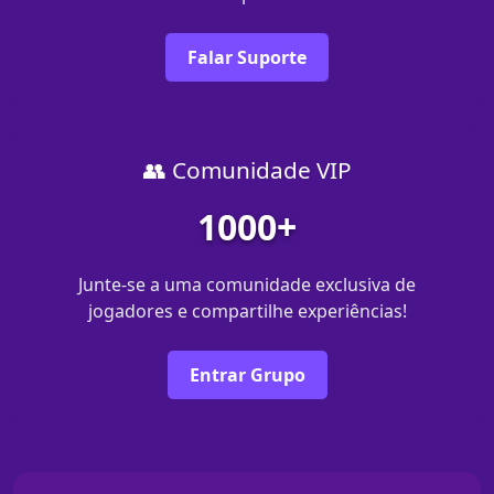
Falar Suporte
👥 Comunidade VIP
1000+
Junte-se a uma comunidade exclusiva de
jogadores e compartilhe experiências!
Entrar Grupo