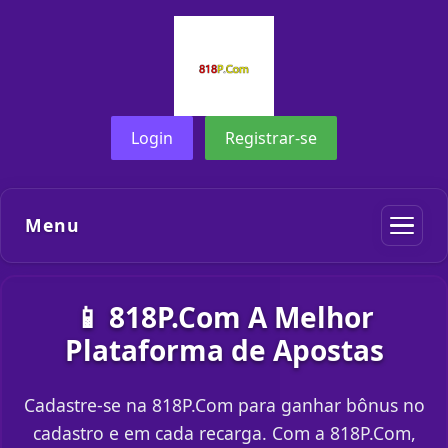
Login
Registrar-se
Menu
📱 818P.Com A Melhor
Plataforma de Apostas
Cadastre-se na 818P.Com para ganhar bônus no
cadastro e em cada recarga. Com a 818P.Com,