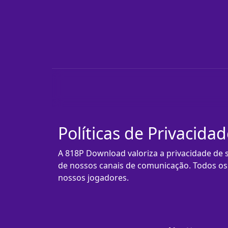
Políticas de Privacida
A 818P Download valoriza a privacidade de
de nossos canais de comunicação. Todos os 
nossos jogadores.