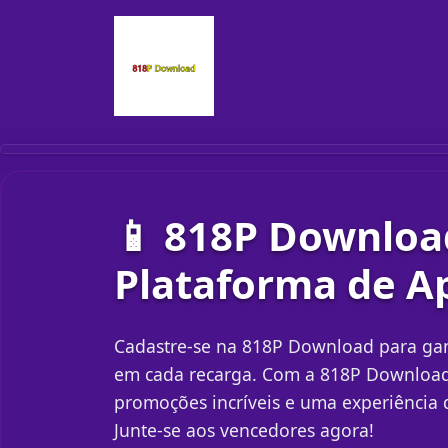
📱 818P Downloa
Plataforma de A
Cadastre-se na 818P Download para ga
em cada recarga. Com a 818P Download
promoções incríveis e uma experiência d
Junte-se aos vencedores agora!