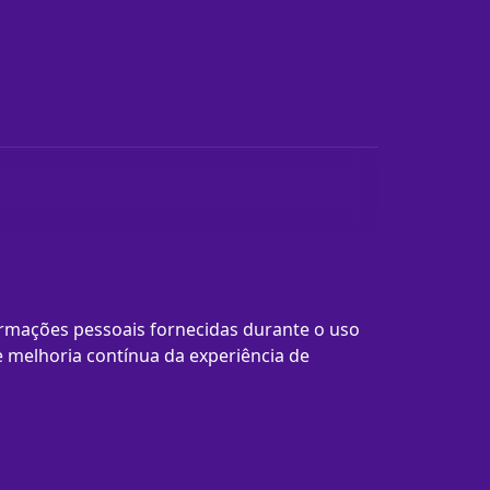
ormações pessoais fornecidas durante o uso
e melhoria contínua da experiência de