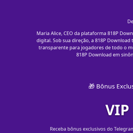
De
Maria Alice, CEO da plataforma 818P Downl
digital. Sob sua direção, a 818P Download
transparente para jogadores de todo o m
818P Download em sinônim
🎁 Bônus Exclu
VIP
Receba bônus exclusivos do Telegra