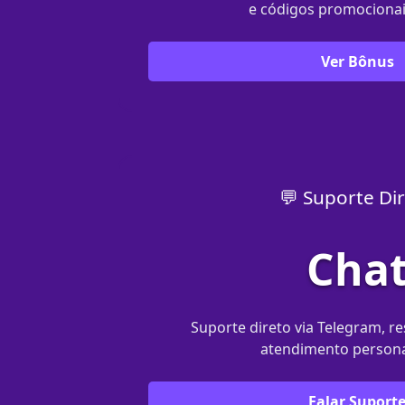
e códigos promocionai
Ver Bônus
💬 Suporte Di
Cha
Suporte direto via Telegram, r
atendimento persona
Falar Suport