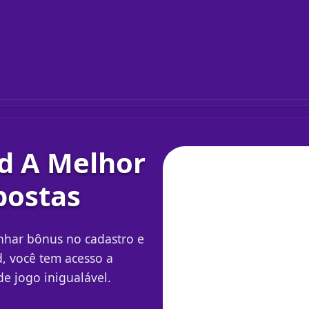
d A Melhor
postas
nhar bônus no cadastro e
, você tem acesso a
e jogo inigualável.