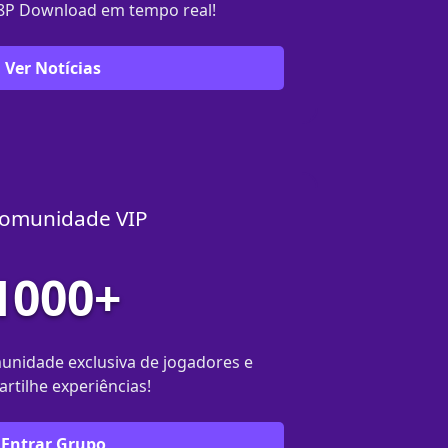
8P Download em tempo real!
Ver Notícias
Comunidade VIP
1000+
unidade exclusiva de jogadores e
rtilhe experiências!
Entrar Grupo