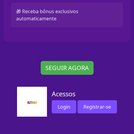
🎁 Receba bônus exclusivos
automaticamente
SEGUIR AGORA
Acessos
Login
Registrar-se