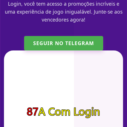
Login, você tem acesso a promoções incríveis e
uma experiência de jogo inigualável. Junte-se aos
vencedores agora!
SEGUIR NO TELEGRAM