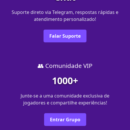
Suporte direto via Telegram, respostas rápidas e
atendimento personalizado!
Falar Suporte
👥 Comunidade VIP
1000+
Junte-se a uma comunidade exclusiva de
jogadores e compartilhe experiências!
Entrar Grupo