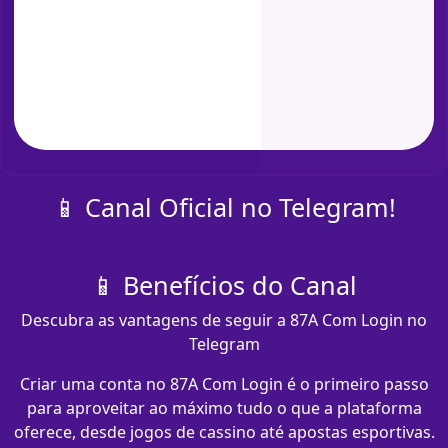
📱 Canal Oficial no Telegram!
📱 Benefícios do Canal
Descubra as vantagens de seguir a 87A Com Login no
Telegram
Criar uma conta no 87A Com Login é o primeiro passo
para aproveitar ao máximo tudo o que a plataforma
oferece, desde jogos de cassino até apostas esportivas.