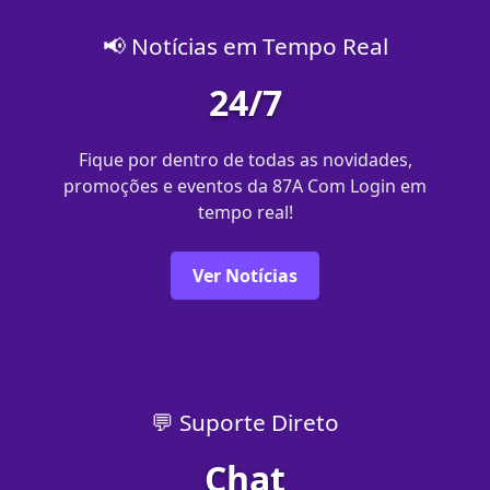
📢 Notícias em Tempo Real
24/7
Fique por dentro de todas as novidades,
promoções e eventos da 87A Com Login em
tempo real!
Ver Notícias
💬 Suporte Direto
Chat