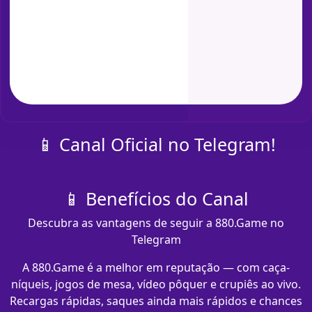
📱 Canal Oficial no Telegram!
📱 Benefícios do Canal
Descubra as vantagens de seguir a 880.Game no
Telegram
A 880.Game é a melhor em reputação — com caça-
níqueis, jogos de mesa, vídeo pôquer e crupiês ao vivo.
Recargas rápidas, saques ainda mais rápidos e chances