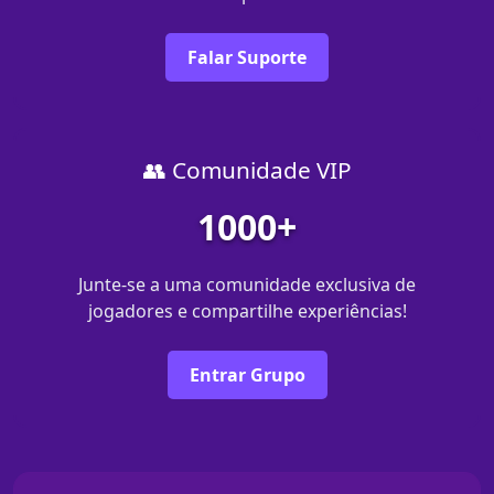
Falar Suporte
👥 Comunidade VIP
1000+
Junte-se a uma comunidade exclusiva de
jogadores e compartilhe experiências!
Entrar Grupo