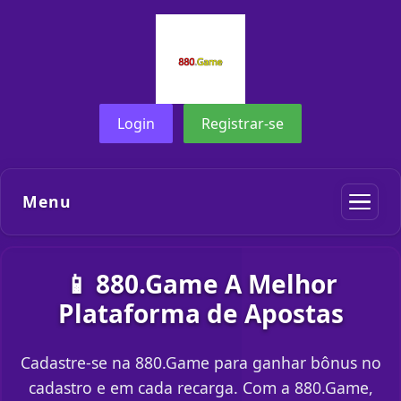
Login
Registrar-se
Menu
📱 880.Game A Melhor
Plataforma de Apostas
Cadastre-se na 880.Game para ganhar bônus no
cadastro e em cada recarga. Com a 880.Game,