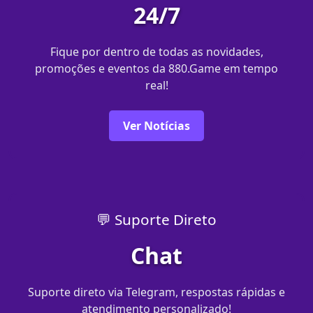
24/7
Fique por dentro de todas as novidades,
promoções e eventos da 880.Game em tempo
real!
Ver Notícias
💬 Suporte Direto
Chat
Suporte direto via Telegram, respostas rápidas e
atendimento personalizado!