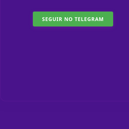
SEGUIR NO TELEGRAM