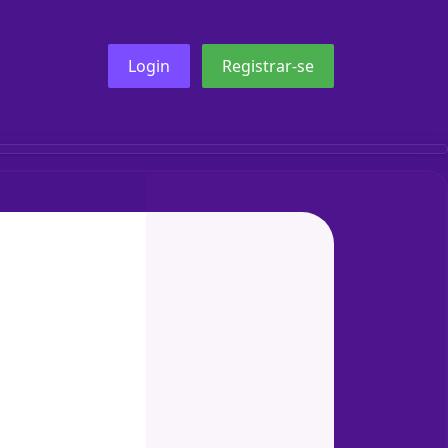
Login
Registrar-se