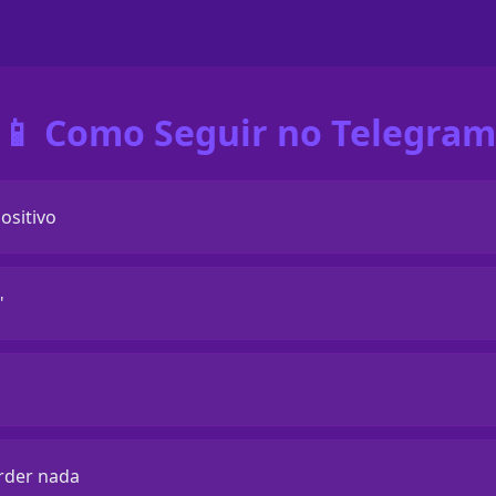
📱 Como Seguir no Telegram
ositivo
"
erder nada