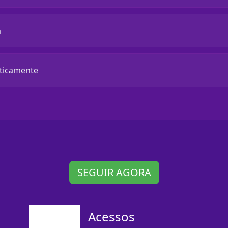
a
aticamente
SEGUIR AGORA
Acessos