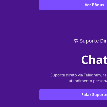
Ver Bônus
💬 Suporte Di
Cha
Suporte direto via Telegram, r
atendimento persona
Falar Suport