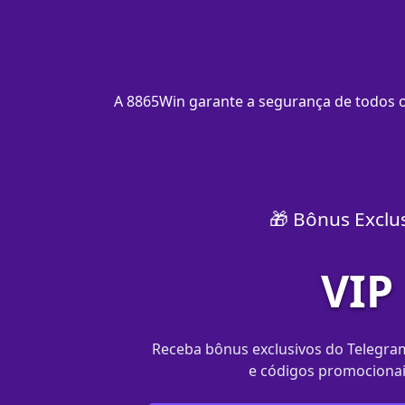
A 8865Win garante a segurança de todos os
🎁 Bônus Exclu
VIP
Receba bônus exclusivos do Telegra
e códigos promocionai