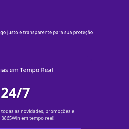
ogo justo e transparente para sua proteção
cias em Tempo Real
24/7
e todas as novidades, promoções e
 8865Win em tempo real!