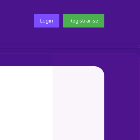
Login
Registrar-se