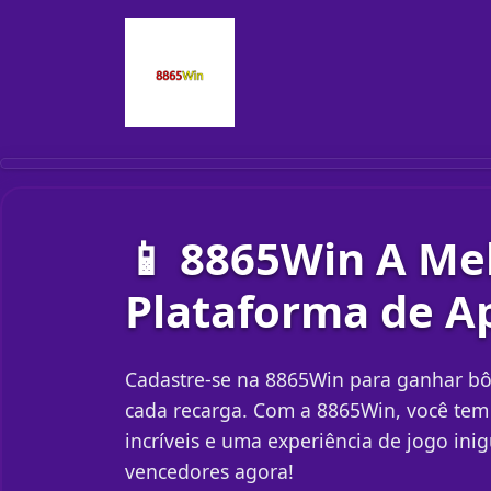
📱 8865Win A Me
Plataforma de A
Cadastre-se na 8865Win para ganhar bô
cada recarga. Com a 8865Win, você tem
incríveis e uma experiência de jogo inig
vencedores agora!