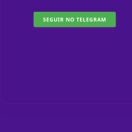
SEGUIR NO TELEGRAM