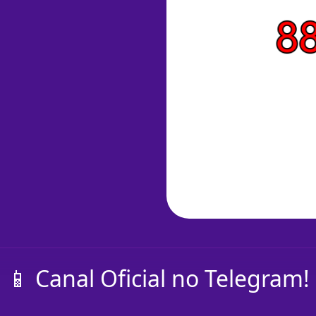
📱 Canal Oficial no Telegram!