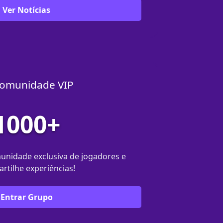
Ver Notícias
Comunidade VIP
1000+
unidade exclusiva de jogadores e
rtilhe experiências!
Entrar Grupo