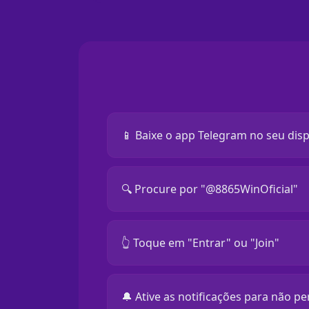
📱 Baixe o app Telegram no seu disp
🔍 Procure por "@8865WinOficial"
👆 Toque em "Entrar" ou "Join"
🔔 Ative as notificações para não p