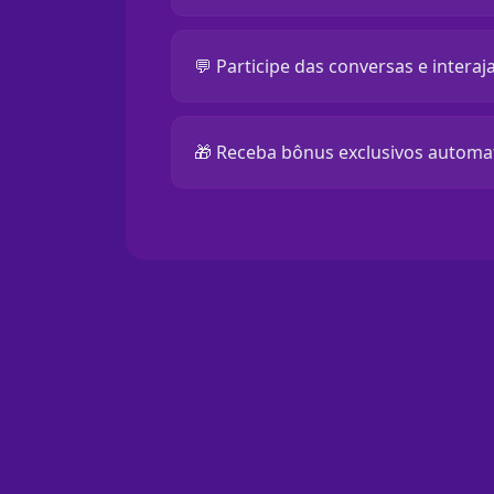
💬 Participe das conversas e interaj
🎁 Receba bônus exclusivos autom