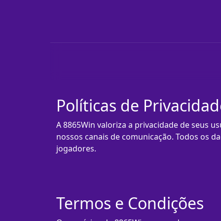
Políticas de Privacida
A 8865Win valoriza a privacidade de seus u
nossos canais de comunicação. Todos os dad
jogadores.
Termos e Condições