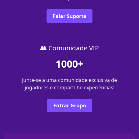
Falar Suporte
👥 Comunidade VIP
1000+
Junte-se a uma comunidade exclusiva de
jogadores e compartilhe experiências!
Entrar Grupo