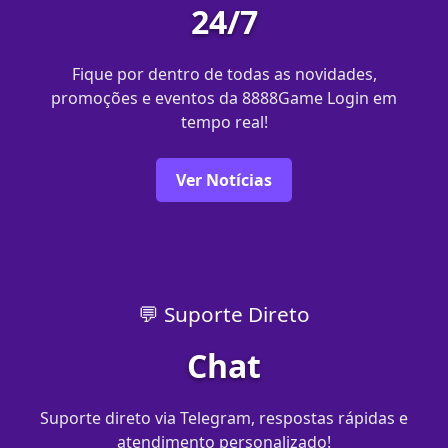
24/7
Fique por dentro de todas as novidades,
promoções e eventos da 8888Game Login em
tempo real!
Ver Notícias
💬 Suporte Direto
Chat
Suporte direto via Telegram, respostas rápidas e
atendimento personalizado!