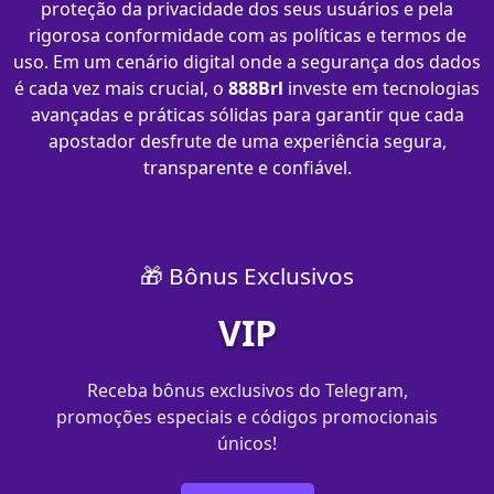
proteção da privacidade dos seus usuários e pela
rigorosa conformidade com as políticas e termos de
uso. Em um cenário digital onde a segurança dos dados
é cada vez mais crucial, o
888Brl
investe em tecnologias
avançadas e práticas sólidas para garantir que cada
apostador desfrute de uma experiência segura,
transparente e confiável.
🎁 Bônus Exclusivos
VIP
Receba bônus exclusivos do Telegram,
promoções especiais e códigos promocionais
únicos!