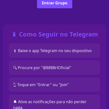
Entrar Grupo
📱 Como Seguir no Telegram
📱 Baixe o app Telegram no seu dispositivo
🔍 Procure por "@888BrlOficial"
👆 Toque em "Entrar" ou "Join"
🔔 Ative as notificações para não perder
nada