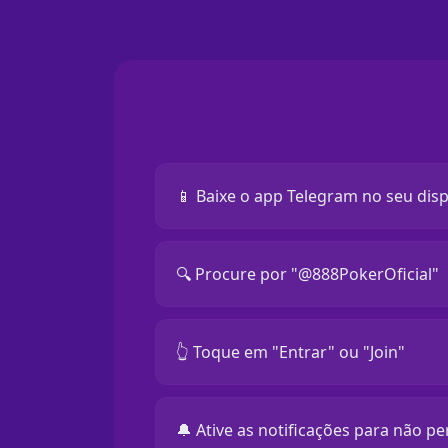
📱 Baixe o app Telegram no seu disp
🔍 Procure por "@888PokerOficial"
👆 Toque em "Entrar" ou "Join"
🔔 Ative as notificações para não p