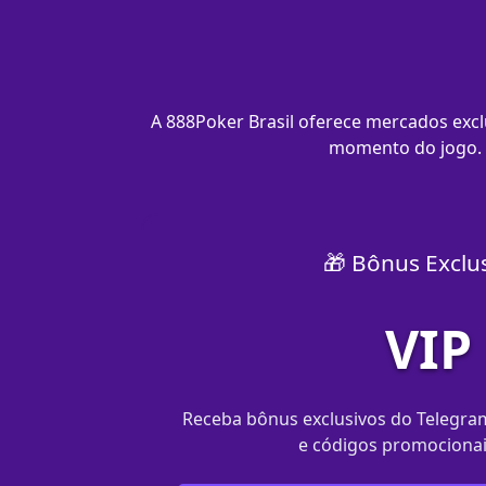
A 888Poker Brasil oferece mercados excl
momento do jogo. A
🎁 Bônus Exclu
VIP
Receba bônus exclusivos do Telegra
e códigos promocionai