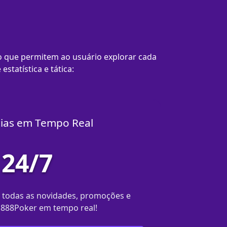
vo que permitem ao usuário explorar cada
tatística e tática:
cias em Tempo Real
24/7
e todas as novidades, promoções e
 888Poker em tempo real!