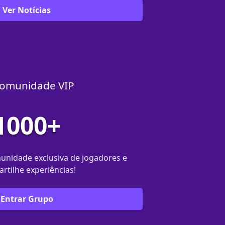
Ver Notícias
Comunidade VIP
1000+
unidade exclusiva de jogadores e
rtilhe experiências!
Entrar Grupo