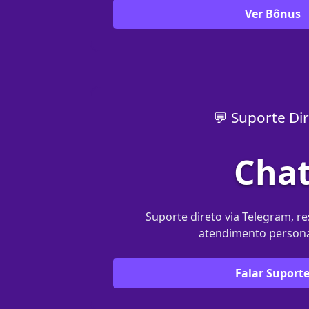
Ver Bônus
💬 Suporte Di
Cha
Suporte direto via Telegram, r
atendimento persona
Falar Suport