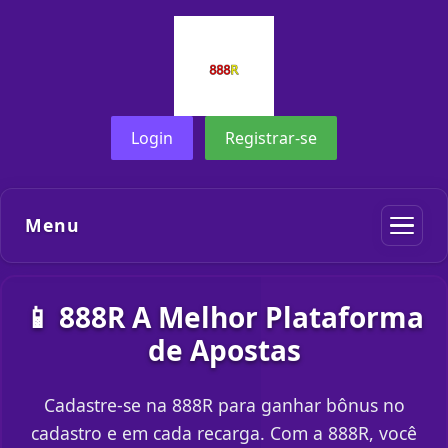
Login
Registrar-se
Menu
📱 888R A Melhor Plataforma
de Apostas
Cadastre-se na 888R para ganhar bônus no
cadastro e em cada recarga. Com a 888R, você