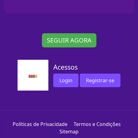
SEGUIR AGORA
Acessos
Login
Registrar-se
Políticas de Privacidade
Termos e Condições
Sitemap