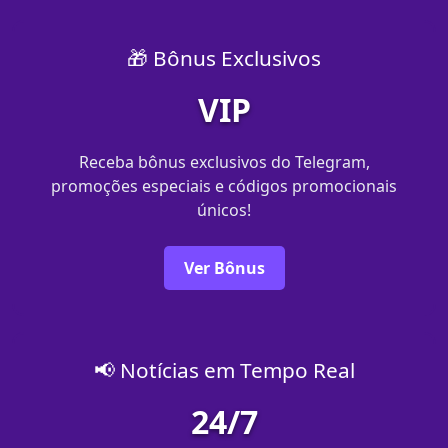
🎁 Bônus Exclusivos
VIP
Receba bônus exclusivos do Telegram,
promoções especiais e códigos promocionais
únicos!
Ver Bônus
📢 Notícias em Tempo Real
24/7