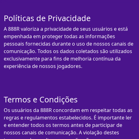
Políticas de Privacidade
A 888R valoriza a privacidade de seus usuários e está
empenhada em proteger todas as informações
pessoais fornecidas durante o uso de nossos canais de
comunicação. Todos os dados coletados são utilizados
exclusivamente para fins de melhoria contínua da
experiência de nossos jogadores.
Termos e Condições
Os usuários da 888R concordam em respeitar todas as
regras e regulamentos estabelecidos. É importante ler
e entender todos os termos antes de participar de
nossos canais de comunicação. A violação destes