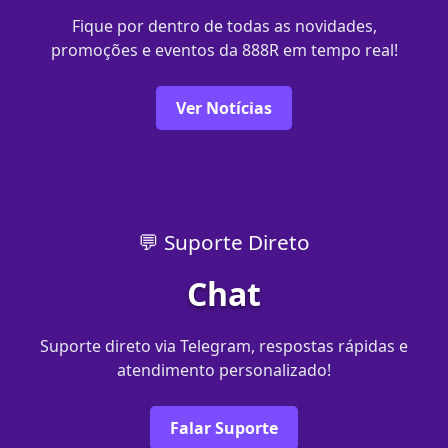
Fique por dentro de todas as novidades,
promoções e eventos da 888R em tempo real!
Ver Notícias
💬 Suporte Direto
Chat
Suporte direto via Telegram, respostas rápidas e
atendimento personalizado!
Falar Suporte