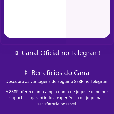
📱 Canal Oficial no Telegram!
📱 Benefícios do Canal
Descubra as vantagens de seguir a 888R no Telegram
A 888R oferece uma ampla gama de jogos e o melhor
suporte — garantindo a experiência de jogo mais
satisfatória possível.