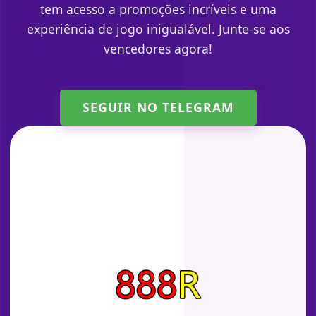
tem acesso a promoções incríveis e uma
experiência de jogo inigualável. Junte-se aos
vencedores agora!
SEGUIR NO TELEGRAM