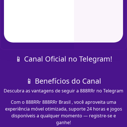
📱 Canal Oficial no Telegram!
📱 Benefícios do Canal
Descubra as vantagens de seguir a 888RRr no Telegram
Com o 888RRr 888RRr Brasil , você aproveita uma
experiência móvel otimizada, suporte 24 horas e jogos
disponíveis a qualquer momento — registre-se e
ganhe!