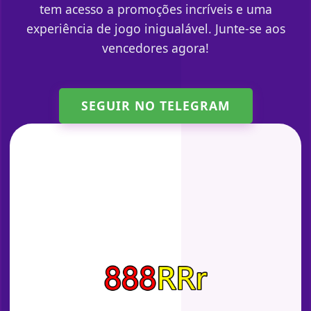
tem acesso a promoções incríveis e uma
experiência de jogo inigualável. Junte-se aos
vencedores agora!
SEGUIR NO TELEGRAM