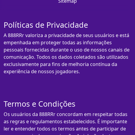
Sitemap
Políticas de Privacidade
A 888RRr valoriza a privacidade de seus usuários e está
empenhada em proteger todas as informações
pessoais fornecidas durante o uso de nossos canais de
comunicação. Todos os dados coletados são utilizados
exclusivamente para fins de melhoria contínua da
experiência de nossos jogadores.
Termos e Condições
Os usuários da 888RRr concordam em respeitar todas
as regras e regulamentos estabelecidos. É importante
ler e entender todos os termos antes de participar de