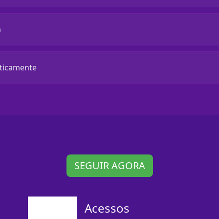
a
aticamente
SEGUIR AGORA
Acessos