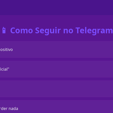
📱 Como Seguir no Telegram
ositivo
cial"
erder nada