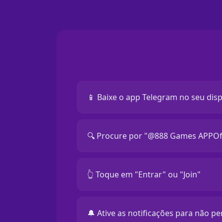
📱 Baixe o app Telegram no seu disp
🔍 Procure por "@888 Games APPOfi
👆 Toque em "Entrar" ou "Join"
🔔 Ative as notificações para não p