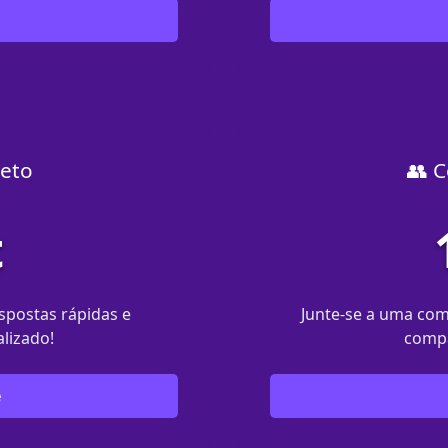
reto
👥 
t
espostas rápidas e
Junte-se a uma com
lizado!
compa
e