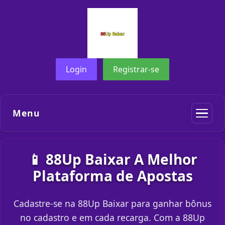
Login
Registrar-se
Menu
📱 88Up Baixar A Melhor
Plataforma de Apostas
Cadastre-se na 88Up Baixar para ganhar bônus
no cadastro e em cada recarga. Com a 88Up