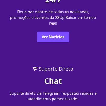
Fique por dentro de todas as novidades,
promoções e eventos da 88Up Baixar em tempo
real!
Ver Notícias
💬 Suporte Direto
Chat
Suporte direto via Telegram, respostas rápidas e
atendimento personalizado!