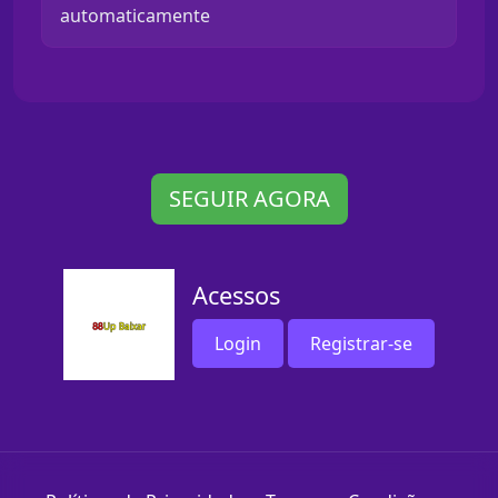
automaticamente
SEGUIR AGORA
Acessos
Login
Registrar-se