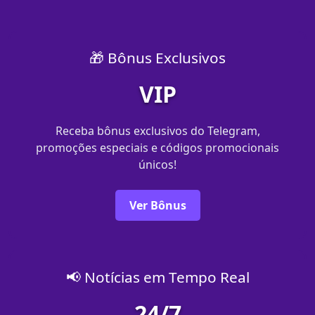
🎁 Bônus Exclusivos
VIP
Receba bônus exclusivos do Telegram,
promoções especiais e códigos promocionais
únicos!
Ver Bônus
📢 Notícias em Tempo Real
24/7