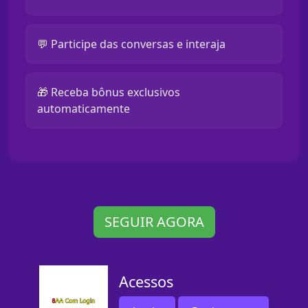
💬 Participe das conversas e interaja
🎁 Receba bônus exclusivos
automaticamente
SEGUIR AGORA
Acessos