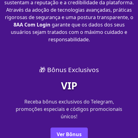
sustentam a reputação e a credibilidade da plataforma.
Através da adoção de tecnologias avançadas, práticas
rigorosas de segurança e uma postura transparente, o
8AA Com Login
garante que os dados dos seus
usuários sejam tratados com o máximo cuidado e
responsabilidade.
🎁 Bônus Exclusivos
VIP
Receba bônus exclusivos do Telegram,
promoções especiais e códigos promocionais
únicos!
Ver Bônus