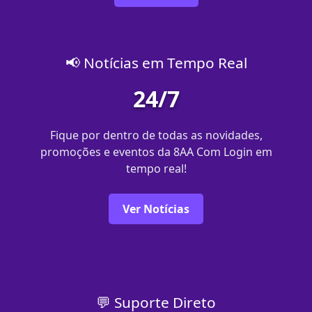
📢 Notícias em Tempo Real
24/7
Fique por dentro de todas as novidades,
promoções e eventos da 8AA Com Login em
tempo real!
Ver Notícias
💬 Suporte Direto