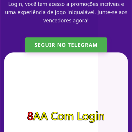
Login, você tem acesso a promoções incríveis e
uma experiência de jogo inigualável. Junte-se aos
vencedores agora!
SEGUIR NO TELEGRAM