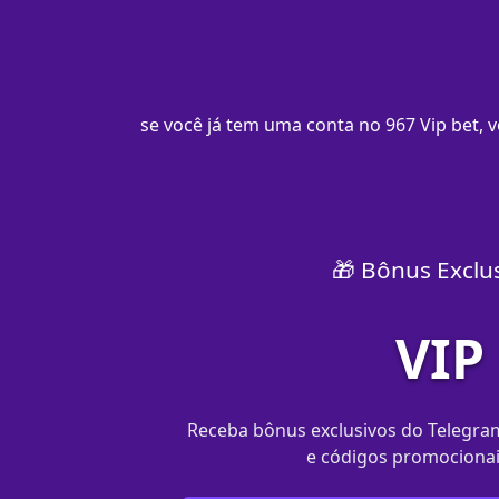
se você já tem uma conta no 967 Vip bet, 
🎁 Bônus Exclu
VIP
Receba bônus exclusivos do Telegra
e códigos promocionai