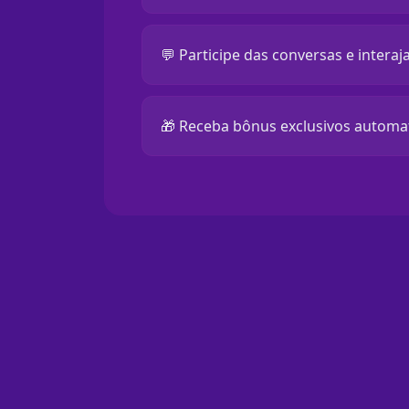
💬 Participe das conversas e interaj
🎁 Receba bônus exclusivos autom