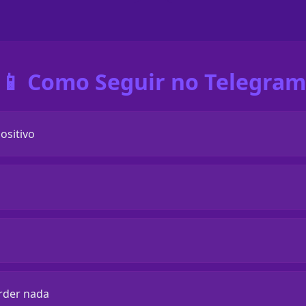
📱 Como Seguir no Telegram
ositivo
erder nada