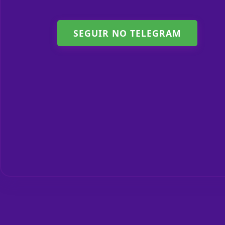
SEGUIR NO TELEGRAM