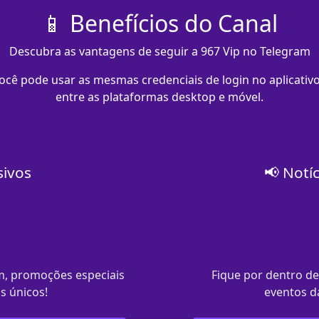
📱 Benefícios do Canal
Descubra as vantagens de seguir a 967 Vip no Telegram
você pode usar as mesmas credenciais de login no aplicati
entre as plataformas desktop e móvel.
sivos
📢 Notí
m, promoções especiais
Fique por dentro d
s únicos!
eventos d