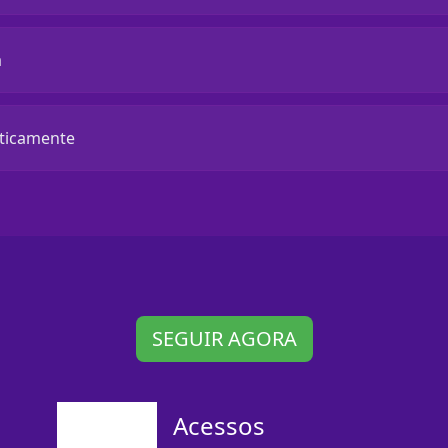
a
aticamente
SEGUIR AGORA
Acessos